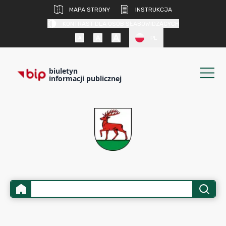
MAPA STRONY
INSTRUKCJA
KONTRAST DLA OSÓB SŁABOWIDZĄCYCH
PL
biuletyn
informacji publicznej