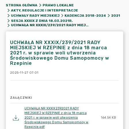
STRONA GŁÓWNA
PRAWO LOKALNE
AKTY, REGULACJE I INTERPRETACJE
UCHWAŁY RADY MIEJSKIEJ
KADENCJA 2018-2024
2021
SESJA XXXIX Z DNIA 18.03.2021R.
UCHWAŁA NR XXXIX/239/2021 RADY MIEJSKIEJ W RZEPINIE Z DNIA 18 MARCA 2021 R. W SPRAWIE WOLI UTWORZENIA ŚRODOWISKOWEGO DOMU SAMOPOMOCY W RZEPINIE
UCHWAŁA NR XXXIX/239/2021 RADY
MIEJSKIEJ W RZEPINIE z dnia 18 marca
2021 r. w sprawie woli utworzenia
Środowiskowego Domu Samopomocy w
Rzepinie
2025-11-27 07:01
ZAŁĄCZNIKI
UCHWAŁA NR XXXIX2392021 RADY
MIEJSKIEJ W RZEPINIE z dnia 18 marca
2021 r. w sprawie woli utworzenia
164.54 KB
Środowiskowego Domu Samopomocy w
Rzepinie.pdf