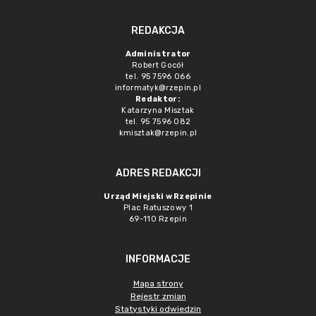
REDAKCJA
Administrator
Robert Gocół
tel. 95 7596 066
informatyk@rzepin.pl
Redaktor:
Katarzyna Misztak
tel. 95 7596 082
kmisztak@rzepin.pl
ADRES REDAKCJI
Urząd Miejski w Rzepinie
Plac Ratuszowy 1
69-110 Rzepin
INFORMACJE
Mapa strony
Rejestr zmian
Statystyki odwiedzin