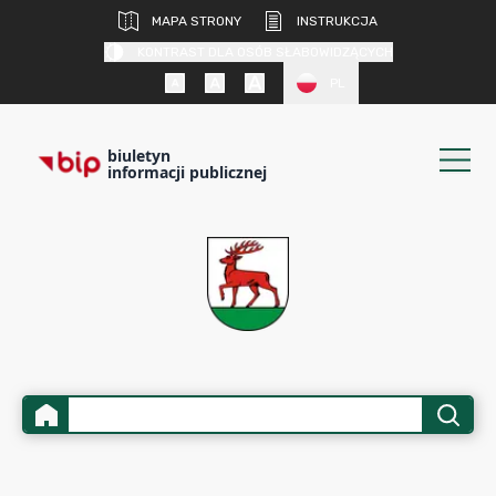
MAPA STRONY
INSTRUKCJA
KONTRAST DLA OSÓB SŁABOWIDZĄCYCH
PL
biuletyn
informacji publicznej