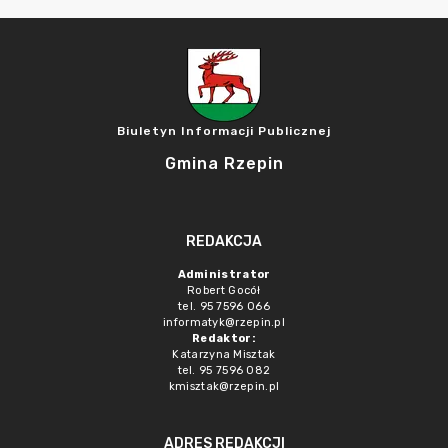
Biuletyn Informacji Publicznej
Gmina Rzepin
REDAKCJA
Administrator
Robert Gocół
tel. 95 7596 066
informatyk@rzepin.pl
Redaktor:
Katarzyna Misztak
tel. 95 7596 082
kmisztak@rzepin.pl
ADRES REDAKCJI