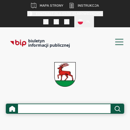
MAPA STRONY
INSTRUKCJA
KONTRAST DLA OSÓB SŁABOWIDZĄCYCH
PL
biuletyn
informacji publicznej