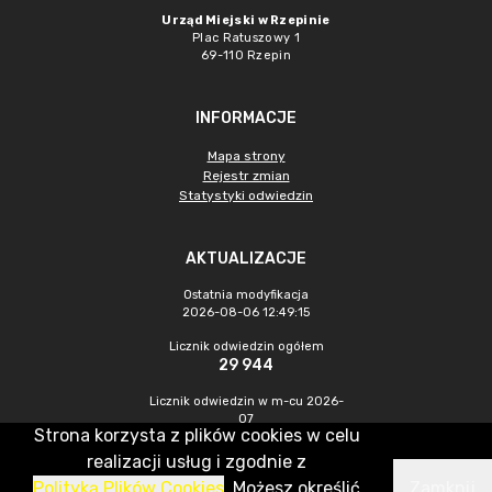
Urząd Miejski w Rzepinie
Plac Ratuszowy 1
69-110 Rzepin
INFORMACJE
Mapa strony
Rejestr zmian
Statystyki odwiedzin
AKTUALIZACJE
Ostatnia modyfikacja
2026-08-06 12:49:15
Licznik odwiedzin ogółem
29 944
Licznik odwiedzin w m-cu 2026-
07
Strona korzysta z plików cookies w celu
434
realizacji usług i zgodnie z
Polityką Plików Cookies
. Możesz określić
Zamknij
CMS & Hosting: Nefeni Sp. z o.o.