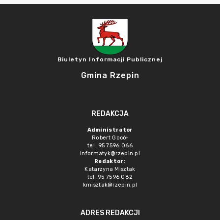
Biuletyn Informacji Publicznej
Gmina Rzepin
REDAKCJA
Administrator
Robert Gocół
tel. 95 7596 066
informatyk@rzepin.pl
Redaktor:
Katarzyna Misztak
tel. 95 7596 082
kmisztak@rzepin.pl
ADRES REDAKCJI