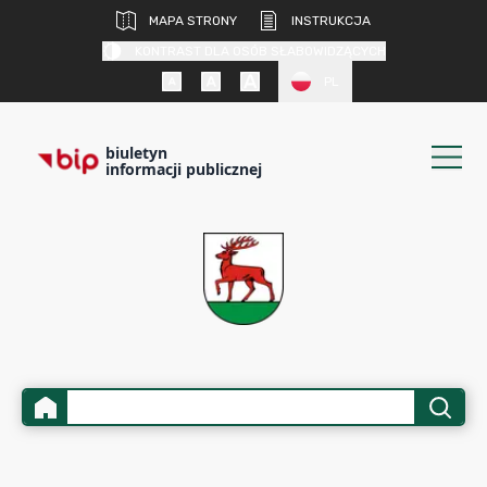
MAPA STRONY
INSTRUKCJA
KONTRAST DLA OSÓB SŁABOWIDZĄCYCH
PL
biuletyn
informacji publicznej