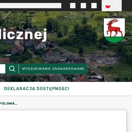
TRAST DLA OSÓB SŁABOWIDZĄCYCH
PL
licznej
WYSZUKIWANIE ZAAWANSOWANE
DEKLARACJA DOSTĘPNOŚCI
INFORMACJA O PLANOWANYCH POLOWANIACH ZBIOROWYCH