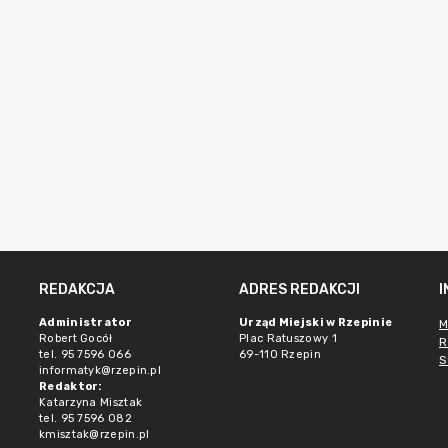
REDAKCJA
ADRES REDAKCJI
Administrator
Urząd Miejski w Rzepinie
M
Robert Gocół
Plac Ratuszowy 1
R
tel. 95 7596 066
69-110 Rzepin
S
informatyk@rzepin.pl
Redaktor:
Katarzyna Misztak
tel. 95 7596 082
kmisztak@rzepin.pl