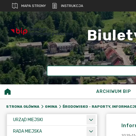
MAPA STRONY
INSTRUKCJA
biuletyn
Biulet
informacji publicznej
ARCHIWUM BIP
STRONA GŁÓWNA
GMINA
ŚRODOWISKO - RAPORTY, INFORMACJ
URZĄD MIEJSKI
Info
RADA MIEJSKA
2025-11