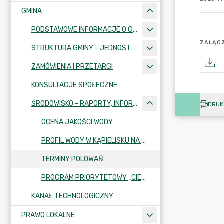
GMINA
PODSTAWOWE INFORMACJE O GMINIE
ZAŁĄCZ
STRUKTURA GMINY - JEDNOSTKI I INSTYTUCJE
ZAMÓWIENIA I PRZETARGI
KONSULTACJE SPOŁECZNE
ŚRODOWISKO - RAPORTY, INFORMACJE I PROGRAMY
DRUK
OCENA JAKOŚCI WODY
PROFIL WODY W KĄPIELISKU NA JEZIORZE „DŁUGIE” W RZEPINIE
TERMINY POLOWAŃ
PROGRAM PRIORYTETOWY „CIEPŁE MIESZKANIE” W GMINIE RZEPIN
KANAŁ TECHNOLOGICZNY
PRAWO LOKALNE