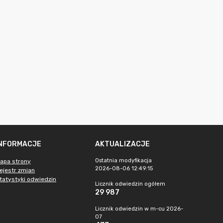
INFORMACJE
AKTUALIZACJE
Ostatnia modyfikacja
apa strony
2026-08-06 12:49:15
ejestr zmian
tatystyki odwiedzin
Licznik odwiedzin ogółem
29 987
Licznik odwiedzin w m-cu 2026-
07