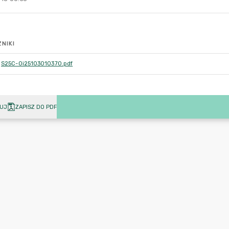
NIKI
S25C-0i25103010370.pdf
UJ
ZAPISZ DO PDF