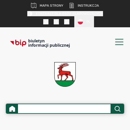
MAPA STRONY
INSTRUKCJA
KONTRAST DLA OSÓB SŁABOWIDZĄCYCH
PL
biuletyn
informacji publicznej