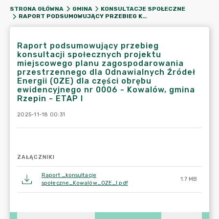
STRONA GŁÓWNA
GMINA
KONSULTACJE SPOŁECZNE
RAPORT PODSUMOWUJĄCY PRZEBIEG KONSULTACJI SPOŁECZNYCH PROJEKTU MIEJSCOWEGO PLANU ZAGOSPODAROWANIA PRZESTRZENNEGO DLA ODNAWIALNYCH ŹRÓDEŁ ENERGII (OZE) DLA CZĘŚCI OBRĘBU EWIDENCYJNEGO NR 0006 - KOWALÓW, GMINA RZEPIN - ETAP I
Raport podsumowujący przebieg
konsultacji społecznych projektu
miejscowego planu zagospodarowania
przestrzennego dla Odnawialnych Źródeł
Energii (OZE) dla części obrębu
ewidencyjnego nr 0006 - Kowalów, gmina
Rzepin - ETAP I
2025-11-18 00:31
ZAŁĄCZNIKI
Raport _konsultacje
1.7 MB
społeczne_Kowalów_OZE_I.pdf