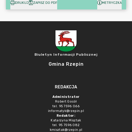
DRUKUJ
ZAPISZ DO PDF
METRYCZKA
Biuletyn Informacji Publicznej
Gmina Rzepin
REDAKCJA
Administrator
Robert Gocół
tel. 95 7596 066
informatyk@rzepin.pl
Redaktor:
Katarzyna Misztak
tel. 95 7596 082
kmisztak@rzepin.pl