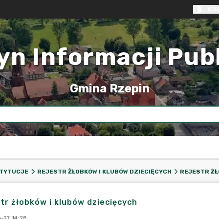
KON
yn Informacji Pub
Gmina Rzepin
STYTUCJE
REJESTR ŻŁOBKÓW I KLUBÓW DZIECIĘCYCH
tr żłobków i klubów dziecięcych
-27 14:28