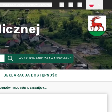
TRAST DLA OSÓB SŁABOWIDZĄCYCH
PL
licznej
WYSZUKIWANIE ZAAWANSOWANE
DEKLARACJA DOSTĘPNOŚCI
REJESTR ŻŁOBKÓW I KLUBÓW DZIECIĘCYCH