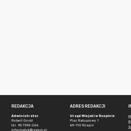
REDAKCJA
ADRES REDAKCJI
Administrator
Urząd Miejski w Rzepinie
M
Robert Gocół
Plac Ratuszowy 1
R
tel. 95 7596 066
69-110 Rzepin
S
informatyk@rzepin.pl