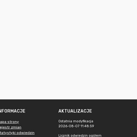
INFORMACJE
AKTUALIZACJE
Ostatnia modyfikacja
apa strony
2026-08-07 11:48:59
ejestr zmian
tatystyki odwiedzin
Licznik odwiedzin ogółem