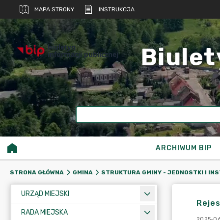
MAPA STRONY
INSTRUKCJA
biuletyn
Biulet
informacji publicznej
ARCHIWUM BIP
STRONA GŁÓWNA
GMINA
STRUKTURA GMINY - JEDNOSTKI I IN
URZĄD MIEJSKI
Rejes
RADA MIEJSKA
2025-06