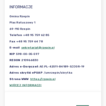
INFORMACJE
Gmina Rzepin
Plac Ratuszowy 1
69-110 Rzepin
Telefon
+48 95 759 62 85
Fax
+48 95 759 64 78
E-mail
sekretariat@rzepin.pl
NIP
598-00-05-597
REGON
210966830
Adres e-Doręczeń
AE:PL-42511-84189-SJJGR-19
Adres skrytki ePUAP
/umrzepin/skrytka
Strona WWW
https://rzepin.pl
WIĘCEJ INFORMACJI