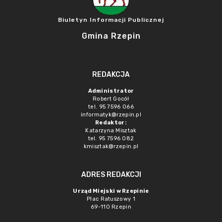
Biuletyn Informacji Publicznej
Gmina Rzepin
REDAKCJA
Administrator
Robert Gocół
tel. 95 7596 066
informatyk@rzepin.pl
Redaktor:
Katarzyna Misztak
tel. 95 7596 082
kmisztak@rzepin.pl
ADRES REDAKCJI
Urząd Miejski w Rzepinie
Plac Ratuszowy 1
69-110 Rzepin