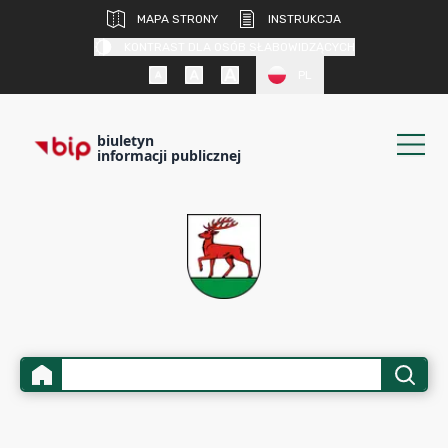
MAPA STRONY
INSTRUKCJA
KONTRAST DLA OSÓB SŁABOWIDZĄCYCH
PL
biuletyn
informacji publicznej