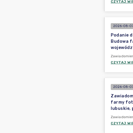
CZYTAJ WI
2026-08-07
Podanie d
Budowa fa
województ
Zawiadomien
CZYTAJ WI
2026-08-07
Zawiadomi
farmy fot
lubuskie,
Zawiadomien
CZYTAJ WI