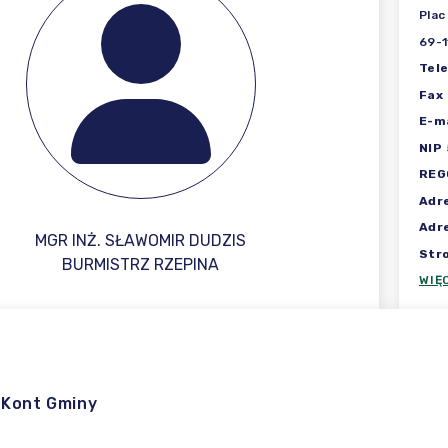
Plac
69-1
Tel
Fax
E-ma
NIP
REG
Adr
Adr
MGR INŻ. SŁAWOMIR DUDZIS
Str
BURMISTRZ RZEPINA
WIĘ
 Kont Gminy