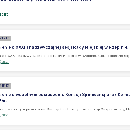
kami dla Gminy Rzepin na lata 2026-2029
ĘCEJ
13:17
enie o XXXIII nadzwyczajnej sesji Rady Miejskiej w Rzepinie,
e o XXXIII nadzwyczajnej sesji Rady Miejskiej w Rzepinie, która odbędzie się
ĘCEJ
13:13
enie o wspólnym posiedzeniu Komisji Społecznej oraz Komisj
6r.
e o wspólnym posiedzeniu Komisji Społecznej oraz Komisji Gospodarczej, kt
ĘCEJ