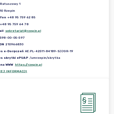
 Ratuszowy 1
10 Rzepin
efon
+48 95 759 62 85
+48 95 759 64 78
il
sekretariat@rzepin.pl
598-00-05-597
ON
210966830
es e-Doręczeń
AE:PL-42511-84189-SJJGR-19
es skrytki ePUAP
/umrzepin/skrytka
ona WWW
https://rzepin.pl
CEJ INFORMACJI