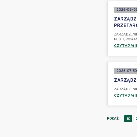
2026-08-03
ZARZĄDZE
PRZETARG
ZARZĄDZENIE
POSTĘPOWAN
CZYTAJ WI
2026-07-30
ZARZĄDZEN
ZARZĄDZENIE
CZYTAJ WI
POKAŻ
:
10