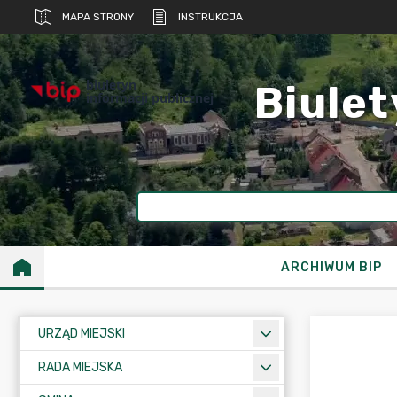
MAPA STRONY
INSTRUKCJA
biuletyn
Biulet
informacji publicznej
ARCHIWUM BIP
URZĄD MIEJSKI
RADA MIEJSKA