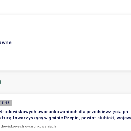
rawne
I
 11:48
 środowiskowych uwarunkowaniach dla przedsięwzięcia pn. 
kturą towarzyszącą w gminie Rzepin, powiat słubicki, woje
rodowiskowych uwarunkowaniach