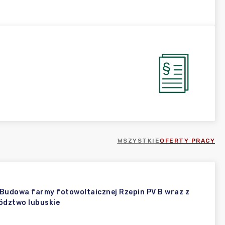
WSZYSTKIE
OFERTY PRACY
Budowa farmy fotowoltaicznej Rzepin PV B wraz z
wództwo lubuskie