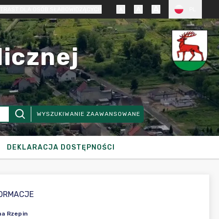
TRAST DLA OSÓB SŁABOWIDZĄCYCH
PL
licznej
WYSZUKIWANIE ZAAWANSOWANE
DEKLARACJA DOSTĘPNOŚCI
FORMACJE
a Rzepin