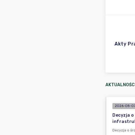
Akty P
AKTUALNOŚC
2026-08-07
Decyzja o
infrastru
Decyzja o ś